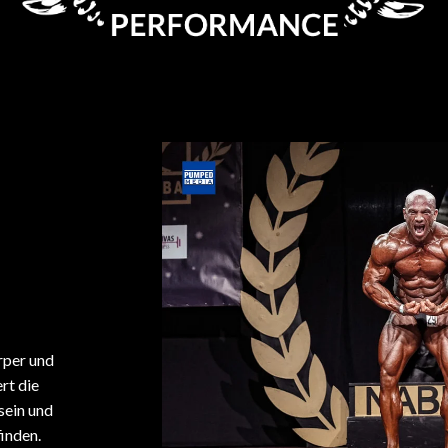
rper und
rt die
sein und
inden.