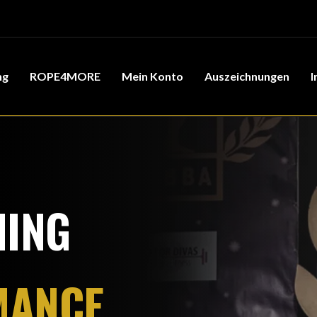
ng
ROPE4MORE
Mein Konto
Auszeichnungen
I
NING
MANCE