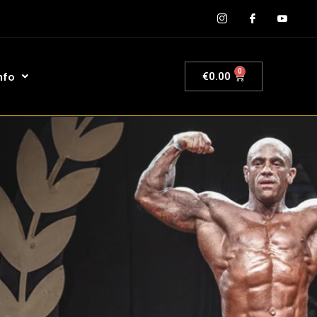
0
nfo
€
0.00