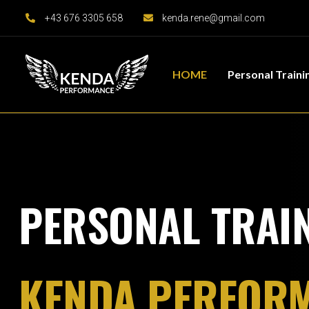
+43 676 3305 658
kenda.rene@gmail.com
HOME
Personal Traini
PERSONAL TRAI
KENDA PERFOR